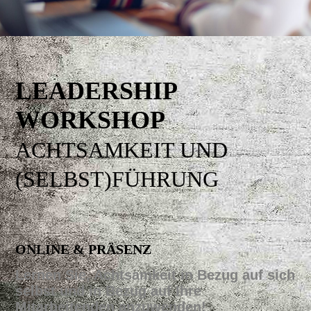
LEADERSHIP
WORKSHOP
ACHTSAMKEIT UND
(SELBST)FÜHRUNG
ONLINE & PRÄSENZ
Lernen Sie, Achtsamkeit in
Bezug auf sich
s
elbst und in
Bez
ug auf Ihre
Mitarbeitenden anzuwenden!