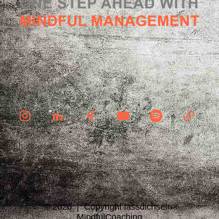
© 2026 | Copyright lassdichsein®
MindfulC
oaching