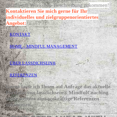
detaillierte Workshop-Beschreibung zu
kommen!
Kontaktieren Sie mich gerne für Ihr
individuelles und zielgruppenorientiertes
Angebot:
KONTAKT
HOME – MINDFUL MANAGEMENT
ÜBER LASSDICHSEIN®
REFERENZEN
Gerne lasse ich Ihnen auf Anfrage das aktuelle
Portfolio von lassdichsein® MindfulCoaching
sowie weitere aussagekräftige Referenzen
zukommen.