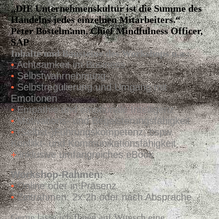
„DIE Unternehmenskultur ist die Summe des
Handelns jedes einzelnen Mitarbeiters.“
Peter Bostelmann, Chief Mindfulness Officer,
SAP
Inhalte und Bausteine des Workshops u.a.:
•
Achtsamkeit im Business
•
Selbstwahrnehmung
•
S
elbstregulierung
und Umgang mit
Emotionen
•
Empathie und emotionale Intelligenz
•
Motivations- und Begeisterungsfähigkeit
•
(Selb
st-)F
ührun
gsko
mpetenz, bspw.
Konflikt- und Kommunikationsfähigkeit
+
inklusive umfangreiches eBook
Workshop-Rahmen:
•
Online oder in Präsenz
•
Zeitrahmen: 2x 2h oder nach Absprache
Gerne lasse ich Ihnen auf Wunsch eine